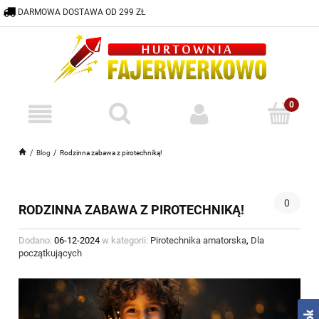
DARMOWA DOSTAWA OD 299 ZŁ
600 332 883
HURTOWNIA@FAJERWERKOWO.PL
Blog
Rodzinna zabawa z pirotechniką!
0
RODZINNA ZABAWA Z PIROTECHNIKĄ!
Dodano:
06-12-2024
w kategorii:
Pirotechnika amatorska
,
Dla
początkujących