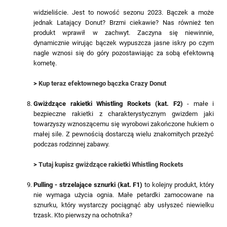
widzieliście. Jest to nowość sezonu 2023. Bączek a może
jednak Latający Donut? Brzmi ciekawie? Nas również ten
produkt wprawił w zachwyt. Zaczyna się niewinnie,
dynamicznie wirując bączek wypuszcza jasne iskry po czym
nagle wznosi się do góry pozostawiając za sobą efektowną
kometę.
>
Kup teraz efektownego bączka Crazy Donut
Gwiżdzące rakietki Whistling Rockets (kat. F2)
- małe i
bezpieczne rakietki z charakterystycznym gwizdem jaki
towarzyszy wznoszącemu się wyrobowi zakończone hukiem o
małej sile. Z pewnością dostarczą wielu znakomitych przeżyć
podczas rodzinnej zabawy.
>
Tutaj kupisz gwiżdzące rakietki Whistling Rockets
Pulling - strzelające sznurki (kat. F1)
to kolejny produkt, który
nie wymaga użycia ognia. Małe petardki zamocowane na
sznurku, który wystarczy pociągnąć aby usłyszeć niewielku
trzask. Kto pierwszy na ochotnika?