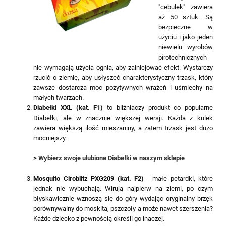
"cebulek" zawiera
aż 50 sztuk. Są
bezpieczne w
użyciu i jako jeden
niewielu wyrobów
pirotechnicznych
nie wymagają użycia ognia, aby zainicjować efekt. Wystarczy
rzucić o ziemię, aby usłyszeć charakterystyczny trzask, który
zawsze dostarcza moc pozytywnych wrażeń i uśmiechy na
małych twarzach.
Diabełki XXL (kat. F1)
to bliźniaczy produkt co popularne
Diabełki, ale w znacznie większej wersji. Każda z kulek
zawiera większą ilość mieszaniny, a zatem trzask jest dużo
mocniejszy.
>
Wybierz swoje ulubione Diabełki w naszym sklepie
Mosquito Ciroblitz PXG209 (kat. F2)
- małe petardki, które
jednak nie wybuchają. Wirują najpierw na ziemi, po czym
błyskawicznie wznoszą się do góry wydając oryginalny brzęk
porównywalny do moskita, pszczoły a może nawet szerszenia?
Każde dziecko z pewnością określi go inaczej.