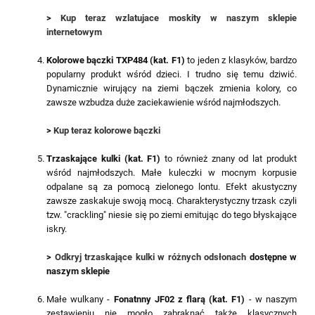
>
Kup teraz wzlatujace moskity w naszym sklepie
internetowym
Kolorowe bączki TXP484 (kat. F1)
to jeden z klasyków, bardzo
popularny produkt wśród dzieci. I trudno się temu dziwić.
Dynamicznie wirujący na ziemi bączek zmienia kolory, co
zawsze wzbudza duże zaciekawienie wśród najmłodszych.
>
Kup teraz kolorowe bączki
Trzaskające kulki (kat. F1)
to również znany od lat produkt
wśród najmłodszych. Małe kuleczki w mocnym korpusie
odpalane są za pomocą zielonego lontu. Efekt akustyczny
zawsze zaskakuje swoją mocą. Charakterystyczny trzask czyli
tzw. "crackling" niesie się po ziemi emitując do tego błyskające
iskry.
>
Odkryj trzaskające kulki w różnych odsłonach
dostępne w
naszym sklepie
Małe wulkany -
Fonatnny JF02 z flarą (kat. F1)
- w naszym
zestawieniu nie mogło zabraknąć także klasycznych