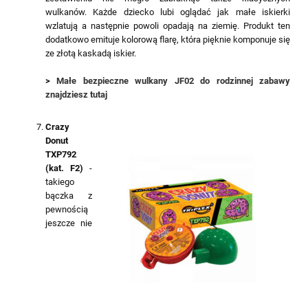
wulkanów. Każde dziecko lubi oglądać jak małe iskierki
wzlatują a następnie powoli opadają na ziemię. Produkt ten
dodatkowo emituje kolorową flarę, która pięknie komponuje się
ze złotą kaskadą iskier.
>
Małe bezpieczne wulkany JF02 do rodzinnej zabawy
znajdziesz tutaj
Crazy
Donut
TXP792
(kat. F2)
-
takiego
bączka z
pewnością
jeszcze nie