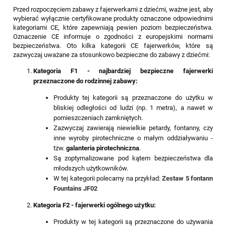
Przed rozpoczęciem zabawy z fajerwerkami z dziećmi, ważne jest, aby
wybierać wyłącznie certyfikowane produkty oznaczone odpowiednimi
kategoriami CE, które zapewniają pewien poziom bezpieczeństwa.
Oznaczenie CE informuje o zgodności z europejskimi normami
bezpieczeństwa. Oto kilka kategorii CE fajerwerków, które są
zazwyczaj uważane za stosunkowo bezpieczne do zabawy z dziećmi:
Kategoria F1 - najbardziej bezpieczne fajerwerki
przeznaczone do rodzinnej zabawy:
Produkty tej kategorii są przeznaczone do użytku w
bliskiej odległości od ludzi (np. 1 metra), a nawet w
pomieszczeniach zamkniętych.
Zazwyczaj zawierają niewielkie petardy, fontanny, czy
inne wyroby pirotechniczne o małym oddziaływaniu -
tzw.
galanteria pirotechniczna
.
Są zoptymalizowane pod kątem bezpieczeństwa dla
młodszych użytkowników.
W tej kategorii polecamy na przykład:
Zestaw 5 fontann
Fountains JF02
Kategoria F2 - fajerwerki ogólnego użytku:
Produkty w tej kategorii są przeznaczone do używania