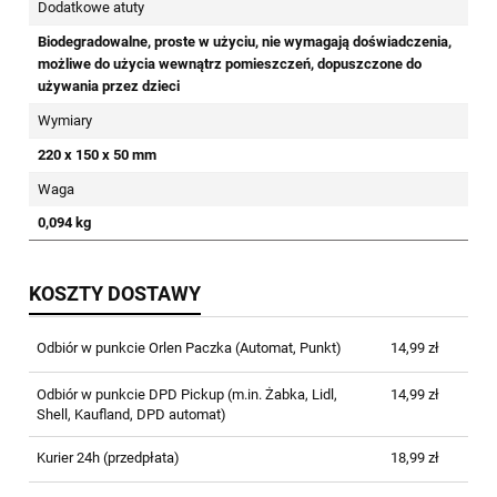
Dodatkowe atuty
Biodegradowalne, proste w użyciu, nie wymagają doświadczenia,
możliwe do użycia wewnątrz pomieszczeń, dopuszczone do
używania przez dzieci
Wymiary
220 x 150 x 50 mm
Waga
0,094 kg
KOSZTY DOSTAWY
Odbiór w punkcie Orlen Paczka
(Automat, Punkt)
14,99 zł
Odbiór w punkcie DPD Pickup
(m.in. Żabka, Lidl,
14,99 zł
Shell, Kaufland, DPD automat)
Kurier 24h (przedpłata)
18,99 zł