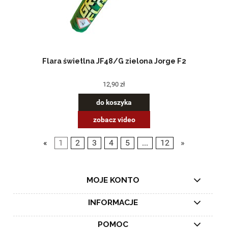
Flara świetlna JF48/G zielona Jorge F2
12,90 zł
do koszyka
zobacz video
«
1
2
3
4
5
...
12
»
MOJE KONTO
INFORMACJE
POMOC