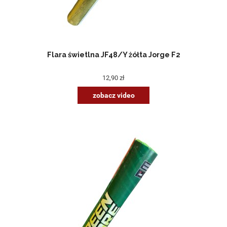
Flara świetlna JF48/Y żółta Jorge F2
12,90 zł
zobacz video