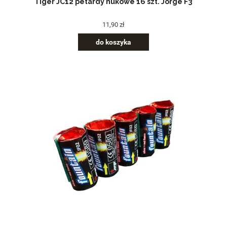
Tiger JC12 petardy hukowe 16 szt. Jorge F3
11,90 zł
do koszyka