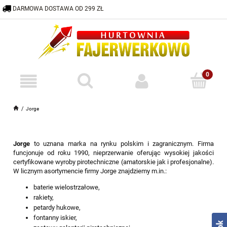
DARMOWA DOSTAWA OD 299 ZŁ
600 332 883
HURTOWNIA@FAJERWERKOWO.PL
Jorge
Jorge
to uznana marka na rynku polskim i zagranicznym. Firma
funcjonuje od roku 1990, nieprzerwanie oferując wysokiej jakości
certyfikowane wyroby pirotechniczne (amatorskie jak i profesjonalne).
W licznym asortymencie firmy Jorge znajdziemy m.in.:
baterie wielostrzałowe,
rakiety,
petardy hukowe,
fontanny iskier,