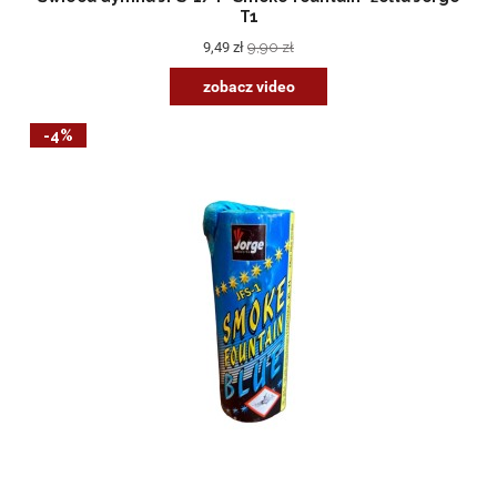
T1
9,49 zł
9,90 zł
zobacz video
-4%