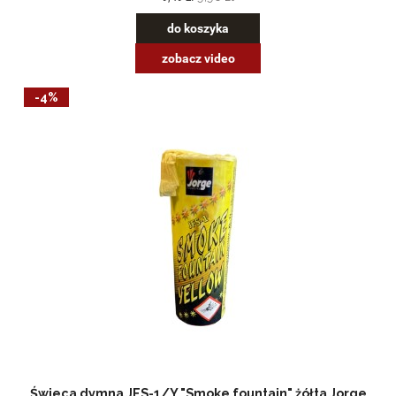
do koszyka
zobacz video
-4%
Świeca dymna JFS-1/Y "Smoke fountain" żółta Jorge