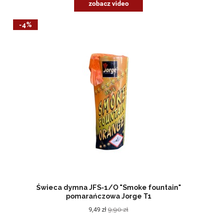
zobacz video
-4%
Świeca dymna JFS-1/O "Smoke fountain"
pomarańczowa Jorge T1
9,49 zł
9,90 zł