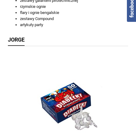
zestawy galanterii pirotechnicznej
rzymskie ognie
flary i ognie bengalskie
zestawy Compound
artykuły party
JORGE