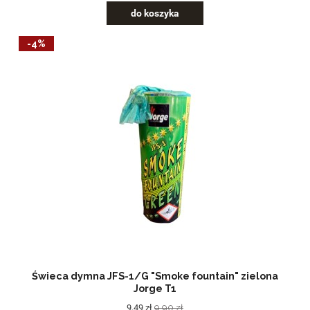
do koszyka
-4%
Świeca dymna JFS-1/G "Smoke fountain" zielona
Jorge T1
9,49 zł
9,90 zł