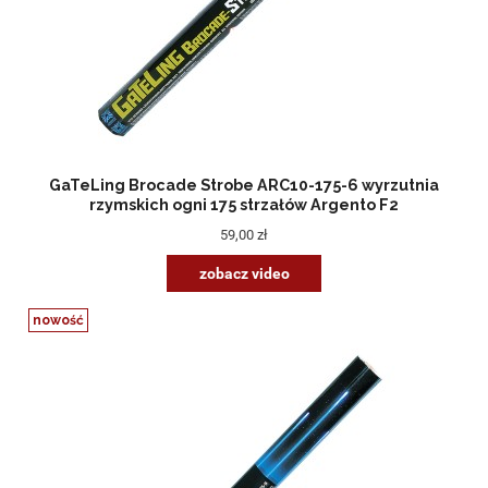
GaTeLing Brocade Strobe ARC10-175-6 wyrzutnia
rzymskich ogni 175 strzałów Argento F2
59,00 zł
zobacz video
nowość