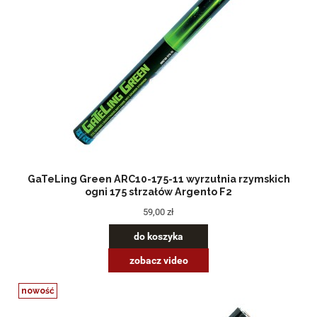
GaTeLing Green ARC10-175-11 wyrzutnia rzymskich
ogni 175 strzałów Argento F2
59,00 zł
do koszyka
zobacz video
nowość