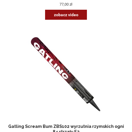
77,00 zł
zobacz video
Gatling Scream Bum ZBS102 wyrzutnia rzymskich ogni
84 strzały F2