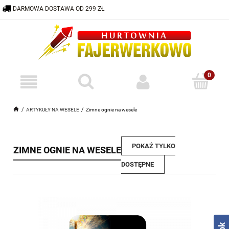
DARMOWA DOSTAWA OD 299 ZŁ
600 332 883
HURTOWNIA@FAJERWERKOWO.PL
ARTYKUŁY NA WESELE
Zimne ognie na wesele
POKAŻ TYLKO
ZIMNE OGNIE NA WESELE
DOSTĘPNE