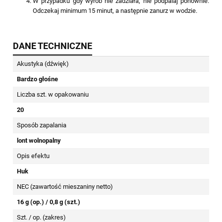
W przypadku gdy wyrób nie zadziała, nie podpalaj ponownie.
Odczekaj minimum 15 minut, a następnie zanurz w wodzie.
DANE TECHNICZNE
Akustyka (dźwięk)
Bardzo głośne
Liczba szt. w opakowaniu
20
Sposób zapalania
lont wolnopalny
Opis efektu
Huk
NEC (zawartość mieszaniny netto)
16 g (op.) / 0,8 g (szt.)
Szt. / op. (zakres)