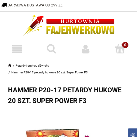
DARMOWA DOSTAWA OD 299 ZŁ
600 332 883
HURTOWNIA@FAJERWERKOWO.PL
Petardy i emitery dźwięku
Hammer P20-17 petardy hukowe 20 szt. Super Power F3
HAMMER P20-17 PETARDY HUKOWE
20 SZT. SUPER POWER F3