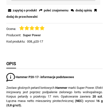
zapytaj o produkt
poleć znajomemu
dodaj opinię
dodaj do przechowalni
Ocena:
Producent:
Super Power
Kod produktu:
008_p20-17
OPIS
Hammer P20-17- informacje podstawowe
Zestaw głośnych petard lontowych
Hammer
marki Super Power. Efekt
inicjowany jest poprzez podpalenie zielonego lontu wolnopalnego.
Korpus petardy o przekroju 17 mm. Opakowanie zawiera
20 szt
.
Łączna masa netto mieszaniny pirotechnicznej
(NEC)
wynosi
16 g
(0,8 g/szt).