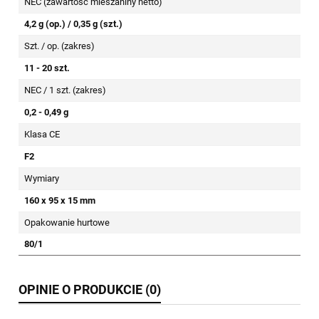
NEC (zawartość mieszaniny netto)
4,2 g (op.) / 0,35 g (szt.)
Szt. / op. (zakres)
11 - 20 szt.
NEC / 1 szt. (zakres)
0,2 - 0,49 g
Klasa CE
F2
Wymiary
160 x 95 x 15 mm
Opakowanie hurtowe
80/1
OPINIE O PRODUKCIE (0)