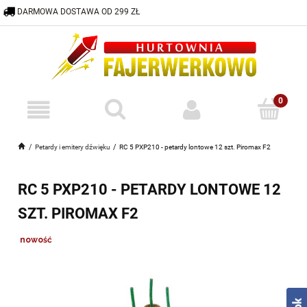
DARMOWA DOSTAWA OD 299 ZŁ
600 332 883
HURTOWNIA@FAJERWERKOWO.PL
Petardy i emitery dźwięku
RC 5 PXP210 - petardy lontowe 12 szt. Piromax F2
RC 5 PXP210 - PETARDY LONTOWE 12
SZT. PIROMAX F2
nowość