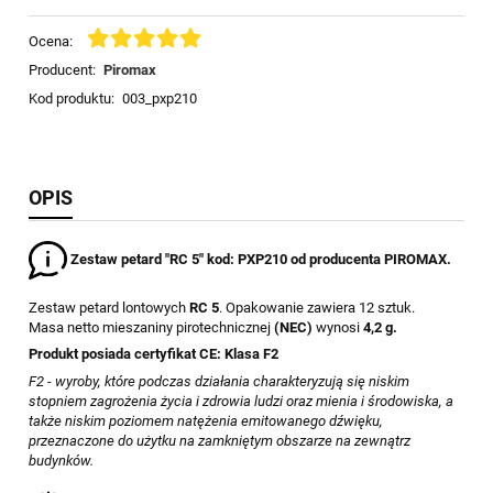
Ocena:
Producent:
Piromax
Kod produktu:
003_pxp210
OPIS
Zestaw petard
"RC 5" kod: PXP210
od producenta PIROMAX.
Zestaw petard lontowych
RC 5
. Opakowanie zawiera 12 sztuk.
Masa netto mieszaniny pirotechnicznej
(NEC)
wynosi
4,2 g.
Produkt posiada certyfikat CE: Klasa F2
F2 - wyroby, które podczas działania charakteryzują się niskim
stopniem zagrożenia życia i zdrowia ludzi oraz mienia i środowiska, a
także niskim poziomem natężenia emitowanego dźwięku,
przeznaczone do użytku na zamkniętym obszarze na zewnątrz
budynków.