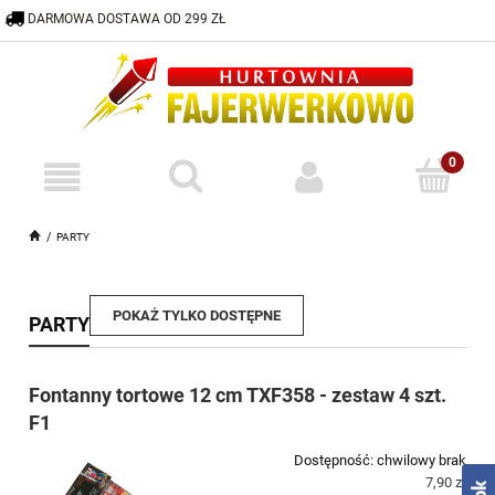
DARMOWA DOSTAWA OD 299 ZŁ
600 332 883
HURTOWNIA@FAJERWERKOWO.PL
PARTY
POKAŻ TYLKO DOSTĘPNE
PARTY
Fontanny tortowe 12 cm TXF358 - zestaw 4 szt.
F1
Dostępność:
chwilowy brak
7,90 zł