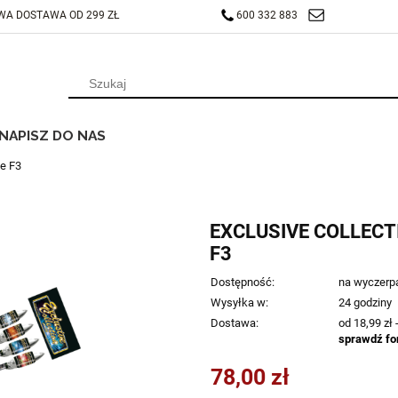
A DOSTAWA OD 299 ZŁ
600 332 883
HURTOWNIA@FAJERWERKOWO.PL
NAPISZ DO NAS
ge F3
EXCLUSIVE COLLECT
F3
Dostępność:
na wyczerp
Wysyłka w:
24 godziny
Dostawa:
od 18,99 zł
sprawdź fo
78,00 zł