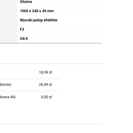
Głośne
1065 x 240 x 45 mm
Wysoki pułap efektów
F3
24/4
18,99 zł
biorze)
26,99 zł
nkowa 49)
0,00 zł