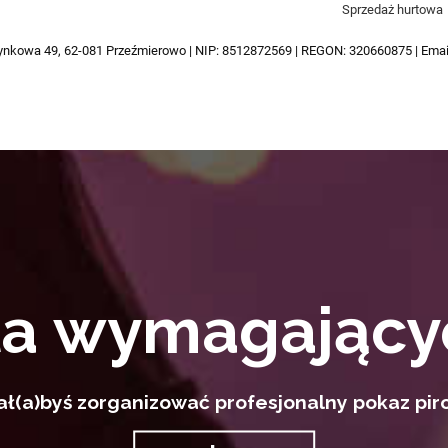
Sprzedaż hurtowa
ynkowa 49, 62-081 Przeźmierowo | NIP: 8512872569 | REGON: 320660875 | Emai
la wymagający
ał(a)byś zorganizować profesjonalny pokaz pir