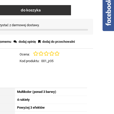
do koszyka
rzystać z darmowej dostawy.
ajomemu
dodaj opinię
dodaj do przechowalni
Ocena:
Kod produktu:
001_jr35
Multikolor (ponad 3 barwy)
4 rakiety
Powyżej 3 efektów