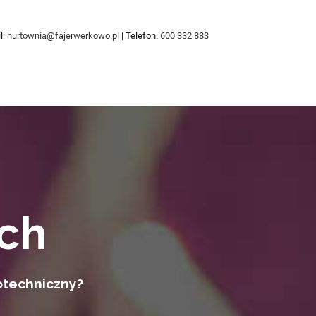
l:
hurtownia@fajerwerkowo.pl
| Telefon:
600 332 883
ch
otechniczny?