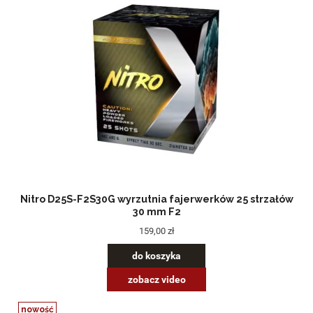
Nitro D25S-F2S30G wyrzutnia fajerwerków 25 strzałów
30 mm F2
159,00 zł
do koszyka
zobacz video
nowość