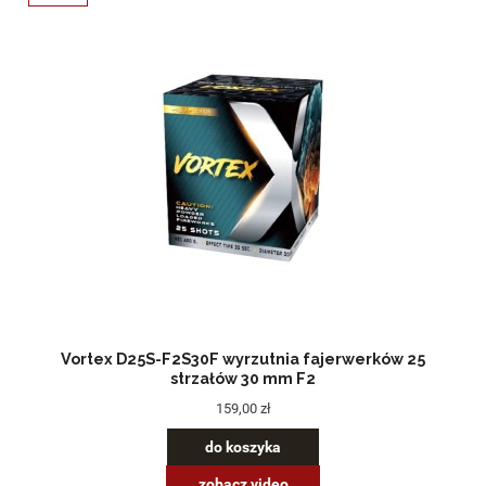
Vortex D25S-F2S30F wyrzutnia fajerwerków 25
strzałów 30 mm F2
159,00 zł
do koszyka
zobacz video