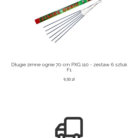
ny
Długie zimne ognie 70 cm PXG 110 - zestaw 6 sztuk
Dum
F1
9,50 zł