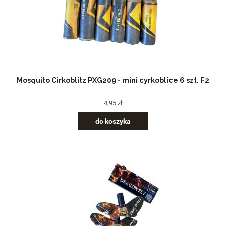
Mosquito Cirkoblitz PXG209 - mini cyrkoblice 6 szt. F2
4,95 zł
do koszyka