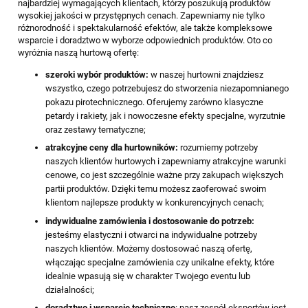
najbardziej wymagających klientach, którzy poszukują produktów
wysokiej jakości w przystępnych cenach. Zapewniamy nie tylko
różnorodność i spektakularność efektów, ale także kompleksowe
wsparcie i doradztwo w wyborze odpowiednich produktów. Oto co
wyróżnia naszą hurtową ofertę:
szeroki wybór produktów:
w naszej hurtowni znajdziesz
wszystko, czego potrzebujesz do stworzenia niezapomnianego
pokazu pirotechnicznego. Oferujemy zarówno klasyczne
petardy i rakiety, jak i nowoczesne efekty specjalne, wyrzutnie
oraz zestawy tematyczne;
atrakcyjne ceny dla hurtowników:
rozumiemy potrzeby
naszych klientów hurtowych i zapewniamy atrakcyjne warunki
cenowe, co jest szczególnie ważne przy zakupach większych
partii produktów. Dzięki temu możesz zaoferować swoim
klientom najlepsze produkty w konkurencyjnych cenach;
indywidualne zamówienia i dostosowanie do potrzeb:
jesteśmy elastyczni i otwarci na indywidualne potrzeby
naszych klientów. Możemy dostosować naszą ofertę,
włączając specjalne zamówienia czy unikalne efekty, które
idealnie wpasują się w charakter Twojego eventu lub
działalności;
doradztwo i wsparcie techniczne
: nasz zespół ekspertów jest