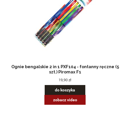
Ognie bengalskie 2 in 1 PXF104 - fontanny ręczne (5
szt.) Piromax F1
19,90 zł
do koszyka
zobacz video