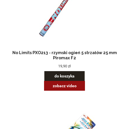
No Limits PXO213 - rzymski ogień 5 strzałów 25 mm
Piromax F2
19,90 zł
do koszyka
zobacz video