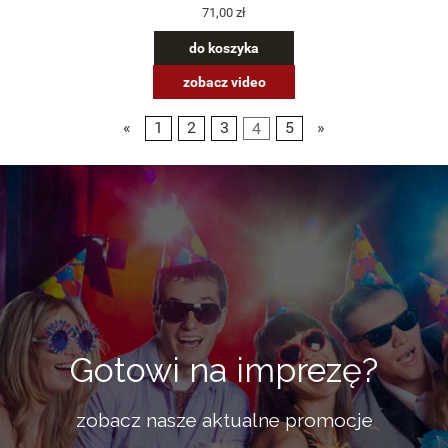
71,00 zł
do koszyka
zobacz video
«
1
2
3
4
5
»
Gotowi na imprezę?
zobacz nasze aktualne promocje