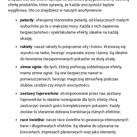
ofertę produktów, które sprawią, że każda uroczystość będzie
wyjątkowa. Oto co znajdziesz w naszym asortymencie:
petardy:
oferujemy różnorodne petardy, od klasycznych małych
wybuchów po te o większej mocy. Każda z nich zapewnia
bezpieczeństwo i spektakularne efekty, idealne na każdą
okazję;
rakiety
: nasze rakiety to połączenie siły i koloru. Wznoszą się
wysoko na niebo, tworząc wspaniałe wzory i barwy. Są idealne
do tworzenia niezapomnianych pokazów na dużą skalę;
zimne ognie:
dla tych, którzy preferują subtelniejsze efekty,
mamy zimne ognie. Są one bezpieczne nawet w
pomieszczeniach, tworząc magiczną atmosferę podczas
ślubów, urodzin czy innych uroczystości;
zestawy fajerwerków
: skomponowane przez nas zestawy
fajerwerków to idealne rozwiązanie dla tych, którzy chcą
zaskoczyć swoich gości kompleksowym pokazem. Każdy
zestaw to starannie dobrana kombinacja różnych efektów;
race świetlne:
nasze race świetlne to gwarancja intensywnych
barw i długotrwałych efektów. Są idealne do używania na
koncertach, imprezach plenerowych oraz jako elementy